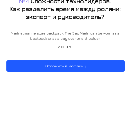
№4
Сложности технолидеров.
Как разделить время между ролями:
эксперт и руководитель?
Marinetmarine store backpack. The Sac Marin can be worn as a
backpack or as a bag over one shoulder.
2 000
р.
Отложить в корзину