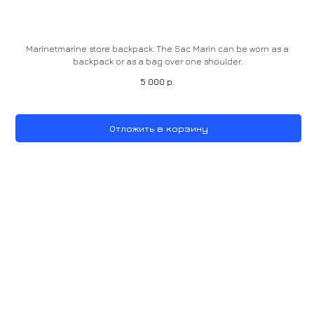
Marinetmarine store backpack. The Sac Marin can be worn as a
backpack or as a bag over one shoulder.
5 000
р.
Отложить в корзину