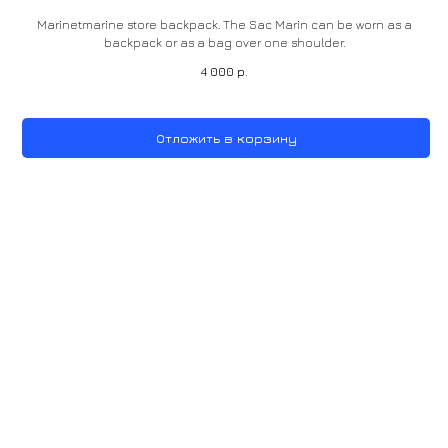
Marinetmarine store backpack. The Sac Marin can be worn as a
backpack or as a bag over one shoulder.
4 000
р.
Отложить в корзину