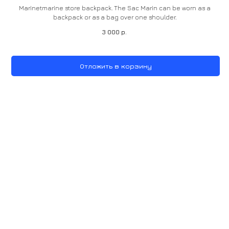
Marinetmarine store backpack. The Sac Marin can be worn as a
backpack or as a bag over one shoulder.
3 000
р.
Отложить в корзину