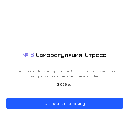
№ 6
Саморегуляция. Стресс
Marinetmarine store backpack. The Sac Marin can be worn as a
backpack or as a bag over one shoulder.
3 000
р.
Отложить в корзину