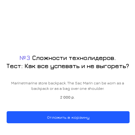
№3
Сложности технолидеров.
Тест: Как все успевать и не выгореть?
Marinetmarine store backpack. The Sac Marin can be worn as a
backpack or as a bag over one shoulder.
2 000
р.
Отложить в корзину