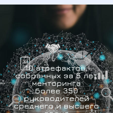
10 атрефактов,
собранных за 5 лет
менторинга
более 350
руководителей
среднего и высшего