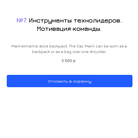
№7
Инструменты технолидеров.
Мотивация команды.
Marinetmarine store backpack. The Sac Marin can be worn as a
backpack or as a bag over one shoulder.
3 000
р.
Отложить в корзину